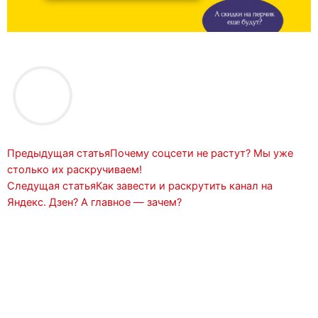
Prev
Next
Предыдущая статья
Почему соцсети не растут? Мы уже
столько их раскручиваем!
Следущая статья
Как завести и раскрутить канал на
Яндекс. Дзен? А главное — зачем?